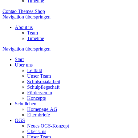
Timeline
Contao Themes-Shop
Navigation überspringen
About us
Team
Timeline
Navigation überspringen
Start
Über uns
Leitbild
Unser Team
Schulsozialarbeit
Schulpflegschaft
Förderverein
Konzepte
Schulleben
Homepage-AG
Elternbriefe
OGS
Neues OGS-Konzept
Über Uns
Unser Team