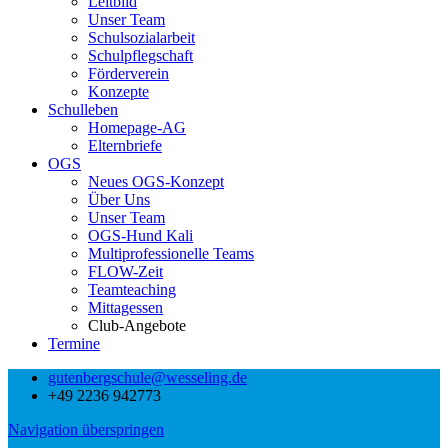
Leitbild
Unser Team
Schulsozialarbeit
Schulpflegschaft
Förderverein
Konzepte
Schulleben
Homepage-AG
Elternbriefe
OGS
Neues OGS-Konzept
Über Uns
Unser Team
OGS-Hund Kali
Multiprofessionelle Teams
FLOW-Zeit
Teamteaching
Mittagessen
Club-Angebote
Termine
gutenbergschule@wesseling.de
+49 2236 942773
Navigation überspringen