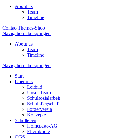
About us
Team
Timeline
Contao Themes-Shop
Navigation überspringen
About us
Team
Timeline
Navigation überspringen
Start
Über uns
Leitbild
Unser Team
Schulsozialarbeit
Schulpflegschaft
Förderverein
Konzepte
Schulleben
Homepage-AG
Elternbriefe
OGS