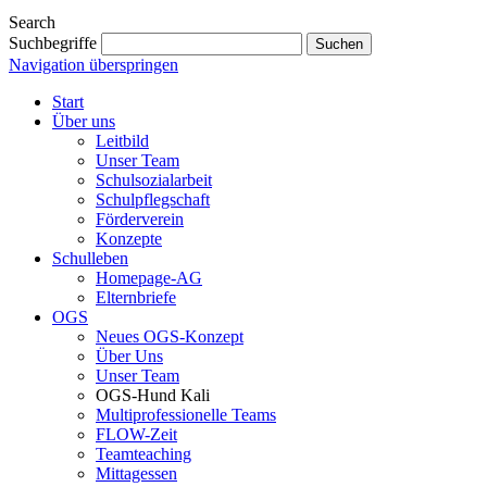
Search
Suchbegriffe
Suchen
Navigation überspringen
Start
Über uns
Leitbild
Unser Team
Schulsozialarbeit
Schulpflegschaft
Förderverein
Konzepte
Schulleben
Homepage-AG
Elternbriefe
OGS
Neues OGS-Konzept
Über Uns
Unser Team
OGS-Hund Kali
Multiprofessionelle Teams
FLOW-Zeit
Teamteaching
Mittagessen