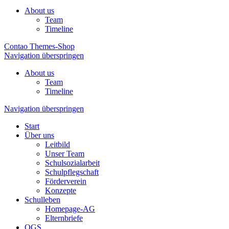
About us
Team
Timeline
Contao Themes-Shop
Navigation überspringen
About us
Team
Timeline
Navigation überspringen
Start
Über uns
Leitbild
Unser Team
Schulsozialarbeit
Schulpflegschaft
Förderverein
Konzepte
Schulleben
Homepage-AG
Elternbriefe
OGS