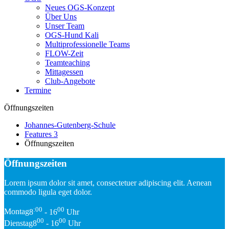
Neues OGS-Konzept
Über Uns
Unser Team
OGS-Hund Kali
Multiprofessionelle Teams
FLOW-Zeit
Teamteaching
Mittagessen
Club-Angebote
Termine
Öffnungszeiten
Johannes-Gutenberg-Schule
Features 3
Öffnungszeiten
Öffnungszeiten
Lorem ipsum dolor sit amet, consectetuer adipiscing elit. Aenean
commodo ligula eget dolor.
:00
00
Montag
8
- 16
Uhr
00
00
Dienstag
8
- 16
Uhr