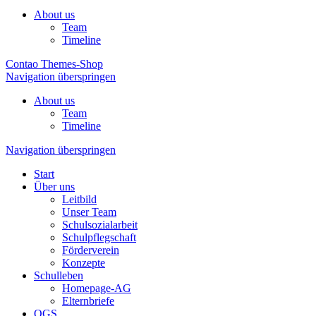
About us
Team
Timeline
Contao Themes-Shop
Navigation überspringen
About us
Team
Timeline
Navigation überspringen
Start
Über uns
Leitbild
Unser Team
Schulsozialarbeit
Schulpflegschaft
Förderverein
Konzepte
Schulleben
Homepage-AG
Elternbriefe
OGS