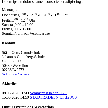
Lorem ipsum dolor sit amet, consectetuer adipiscing elit.
Montag bis
:00
:00
:00
00
Donnerstag
8
- 12
& 14
- 16
Uhr
00
00
Freitag
8
- 12
Uhr
Samstag
9:00 - 12:00
Freitag
8:00 - 12:00
Sonntag
Nur nach Vereinbarung
Kontakt
Städt. Gem. Grundschule
Johannes Gutenberg-Schule
Gartenstr. 14
50389
Wesseling
02236/942773
Schreiben Sie uns
Aktuelles
08.06.2026 16:49
Sommerfest in der OGS
15.05.2026 14:50
STADTRADELN für die JGS
Öffnungszeiten des Sekretariats