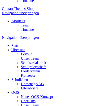
Timeline
Contao Themes-Shop
Navigation überspringen
About us
Team
Timeline
Navigation überspringen
Start
Über uns
Leitbild
Unser Team
Schulsozialarbeit
Schulpflegschaft
Förderverein
Konzepte
Schulleben
Homepage-AG
Elternbriefe
OGS
Neues OGS-Konzept
Über Uns
Unser Team