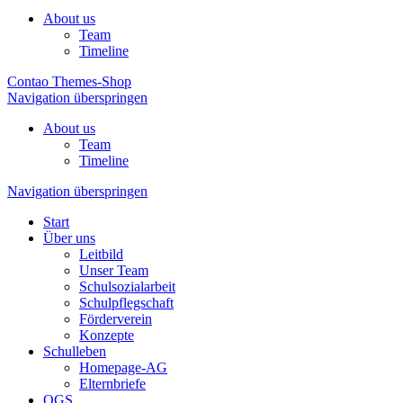
About us
Team
Timeline
Contao Themes-Shop
Navigation überspringen
About us
Team
Timeline
Navigation überspringen
Start
Über uns
Leitbild
Unser Team
Schulsozialarbeit
Schulpflegschaft
Förderverein
Konzepte
Schulleben
Homepage-AG
Elternbriefe
OGS