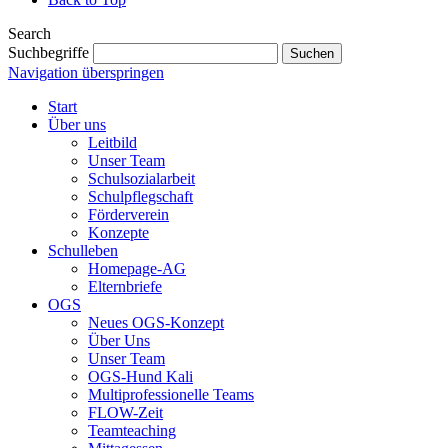
Search
Suchbegriffe
Suchen
Navigation überspringen
Start
Über uns
Leitbild
Unser Team
Schulsozialarbeit
Schulpflegschaft
Förderverein
Konzepte
Schulleben
Homepage-AG
Elternbriefe
OGS
Neues OGS-Konzept
Über Uns
Unser Team
OGS-Hund Kali
Multiprofessionelle Teams
FLOW-Zeit
Teamteaching