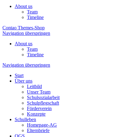
About us
Team
Timeline
Contao Themes-Shop
Navigation überspringen
About us
Team
Timeline
Navigation überspringen
Start
Über uns
Leitbild
Unser Team
Schulsozialarbeit
Schulpflegschaft
Förderverein
Konzepte
Schulleben
Homepage-AG
Elternbriefe
OGS