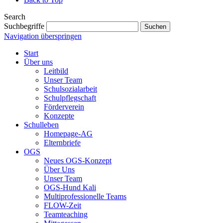
Search
Suchbegriffe
Suchen
Navigation überspringen
Start
Über uns
Leitbild
Unser Team
Schulsozialarbeit
Schulpflegschaft
Förderverein
Konzepte
Schulleben
Homepage-AG
Elternbriefe
OGS
Neues OGS-Konzept
Über Uns
Unser Team
OGS-Hund Kali
Multiprofessionelle Teams
FLOW-Zeit
Teamteaching