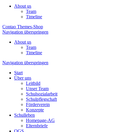
About us
Team
Timeline
Contao Themes-Shop
Navigation überspringen
About us
Team
Timeline
Navigation überspringen
Start
Über uns
Leitbild
Unser Team
Schulsozialarbeit
Schulpflegschaft
Förderverein
Konzepte
Schulleben
Homepage-AG
Elternbriefe
OGS