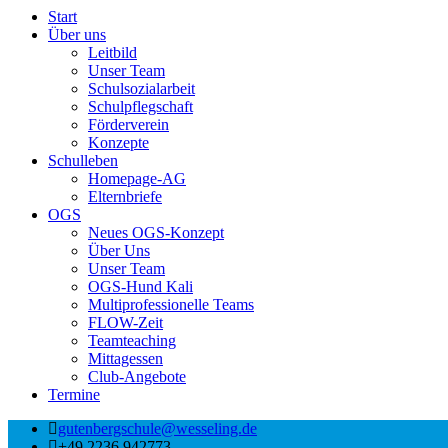
Start
Über uns
Leitbild
Unser Team
Schulsozialarbeit
Schulpflegschaft
Förderverein
Konzepte
Schulleben
Homepage-AG
Elternbriefe
OGS
Neues OGS-Konzept
Über Uns
Unser Team
OGS-Hund Kali
Multiprofessionelle Teams
FLOW-Zeit
Teamteaching
Mittagessen
Club-Angebote
Termine
gutenbergschule@wesseling.de
+49 2236 942773