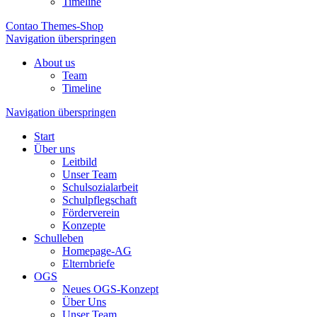
Timeline
Contao Themes-Shop
Navigation überspringen
About us
Team
Timeline
Navigation überspringen
Start
Über uns
Leitbild
Unser Team
Schulsozialarbeit
Schulpflegschaft
Förderverein
Konzepte
Schulleben
Homepage-AG
Elternbriefe
OGS
Neues OGS-Konzept
Über Uns
Unser Team