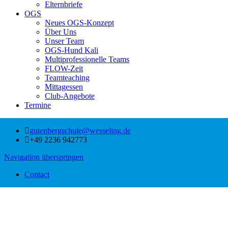
Elternbriefe
OGS
Neues OGS-Konzept
Über Uns
Unser Team
OGS-Hund Kali
Multiprofessionelle Teams
FLOW-Zeit
Teamteaching
Mittagessen
Club-Angebote
Termine
gutenbergschule@wesseling.de
+49 2236 942773
Navigation überspringen
Contact