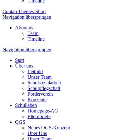
Timeline
Contao Themes-Shop
Navigation überspringen
About us
Team
Timeline
Navigation überspringen
Start
Über uns
Leitbild
Unser Team
Schulsozialarbeit
Schulpflegschaft
Förderverein
Konzepte
Schulleben
Homepage-AG
Elternbriefe
OGS
Neues OGS-Konzept
Über Uns
Unser Team