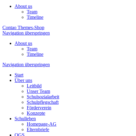
About us
Team
Timeline
Contao Themes-Shop
Navigation überspringen
About us
Team
Timeline
Navigation überspringen
Start
Über uns
Leitbild
Unser Team
Schulsozialarbeit
Schulpflegschaft
Förderverein
Konzepte
Schulleben
Homepage-AG
Elternbriefe
OGS