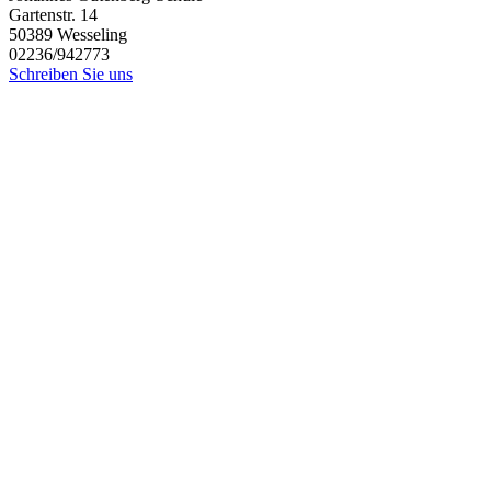
Gartenstr. 14
50389
Wesseling
02236/942773
Schreiben Sie uns
Aktuelles
08.06.2026 16:49
Sommerfest in der OGS
15.05.2026 14:50
STADTRADELN für die JGS
Öffnungszeiten des Sekretariats
Montag-Donnerstag:
7.45 Uhr - 12.00 Uhr
Sollten Sie keinen persönlich telefonisch erreichen, hinterlassen Sie
gerne eine Nachricht auf dem Anrufbeantworter oder schreiben Sie
eine
E-Mail
.
Johannes Gutenberg-Schule | Copyright © 2026 |
Impressum
|
Datenschutzerklärung
Back to Top