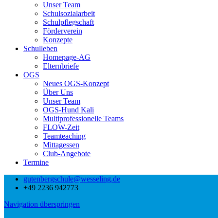
Unser Team
Schulsozialarbeit
Schulpflegschaft
Förderverein
Konzepte
Schulleben
Homepage-AG
Elternbriefe
OGS
Neues OGS-Konzept
Über Uns
Unser Team
OGS-Hund Kali
Multiprofessionelle Teams
FLOW-Zeit
Teamteaching
Mittagessen
Club-Angebote
Termine
gutenbergschule@wesseling.de
+49 2236 942773
Navigation überspringen