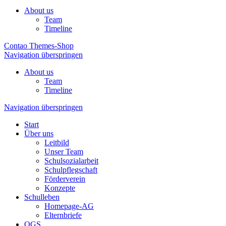
About us
Team
Timeline
Contao Themes-Shop
Navigation überspringen
About us
Team
Timeline
Navigation überspringen
Start
Über uns
Leitbild
Unser Team
Schulsozialarbeit
Schulpflegschaft
Förderverein
Konzepte
Schulleben
Homepage-AG
Elternbriefe
OGS