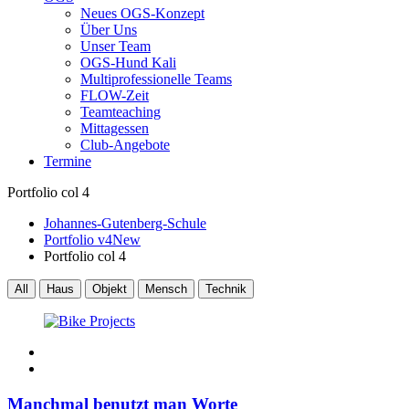
Neues OGS-Konzept
Über Uns
Unser Team
OGS-Hund Kali
Multiprofessionelle Teams
FLOW-Zeit
Teamteaching
Mittagessen
Club-Angebote
Termine
Portfolio col 4
Johannes-Gutenberg-Schule
Portfolio v4
New
Portfolio col 4
All
Haus
Objekt
Mensch
Technik
Manchmal benutzt man Worte