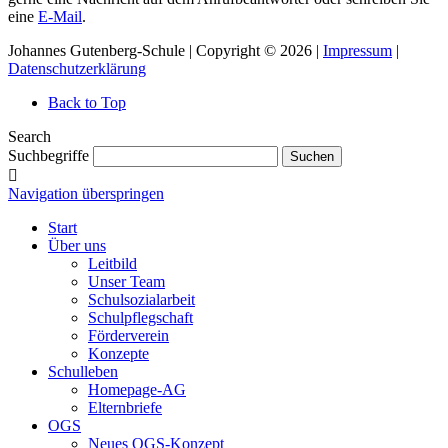
eine
E-Mail
.
Johannes Gutenberg-Schule | Copyright © 2026 |
Impressum
|
Datenschutzerklärung
Back to Top
Search
Suchbegriffe
Suchen
Navigation überspringen
Start
Über uns
Leitbild
Unser Team
Schulsozialarbeit
Schulpflegschaft
Förderverein
Konzepte
Schulleben
Homepage-AG
Elternbriefe
OGS
Neues OGS-Konzept